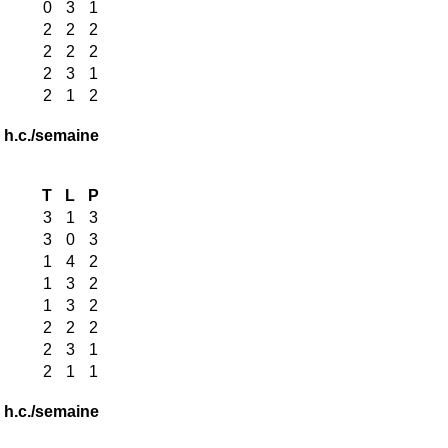
0
3
1
2
2
2
2
2
2
2
3
1
2
1
2
 h.c./semaine
T
L
P
3
1
3
3
0
3
1
4
2
1
3
2
1
3
2
2
2
2
2
3
1
2
1
1
 h.c./semaine