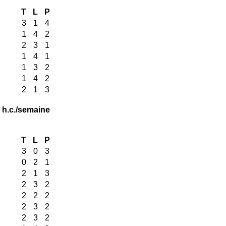
T
L
P
3
1
4
1
4
2
2
3
1
1
4
1
1
3
2
1
4
2
2
1
3
 h.c./semaine
T
L
P
3
0
3
0
2
1
2
1
3
2
3
2
2
2
2
2
3
2
2
3
2