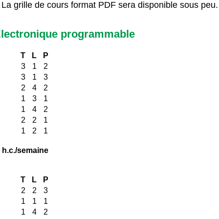
La grille de cours format PDF sera disponible sous peu.
 Électronique programmable
T
L
P
3
1
2
3
1
3
2
4
2
1
3
1
1
4
2
2
2
1
1
2
1
 h.c./semaine
T
L
P
2
2
3
1
1
1
1
4
2