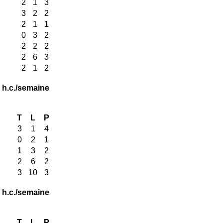
2
1
3
3
2
2
2
1
1
0
3
2
2
2
2
2
6
3
2
1
2
 h.c./semaine
T
L
P
3
1
4
0
2
1
1
3
2
2
6
2
3
10
3
 h.c./semaine
T
L
P