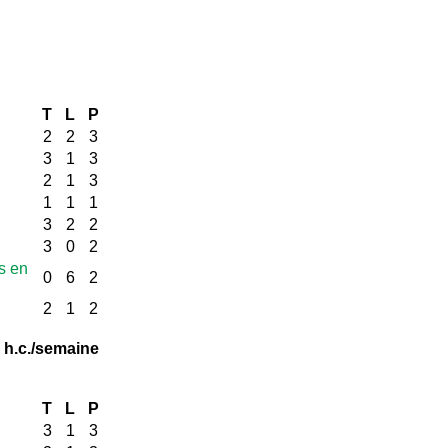
T
L
P
2
2
3
3
1
3
2
1
3
1
1
1
3
2
2
3
0
2
s en
0
6
2
2
1
2
 h.c./semaine
T
L
P
3
1
3