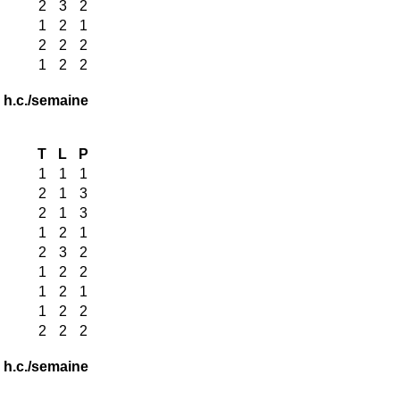
2
3
2
1
2
1
2
2
2
1
2
2
 h.c./semaine
T
L
P
1
1
1
2
1
3
2
1
3
1
2
1
2
3
2
1
2
2
1
2
1
1
2
2
2
2
2
 h.c./semaine