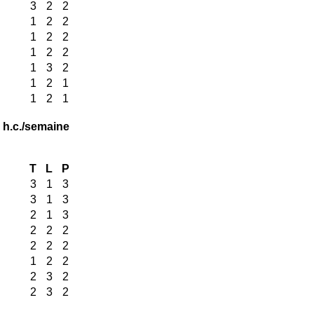
3
2
2
1
2
2
1
2
2
1
2
2
1
3
2
1
2
1
1
2
1
 h.c./semaine
T
L
P
3
1
3
3
1
3
2
1
3
2
2
2
2
2
2
1
2
2
2
3
2
2
3
2