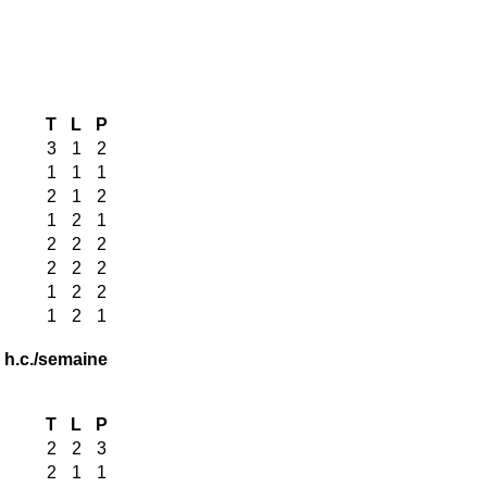
T
L
P
3
1
2
1
1
1
2
1
2
1
2
1
2
2
2
2
2
2
1
2
2
1
2
1
 h.c./semaine
T
L
P
2
2
3
2
1
1