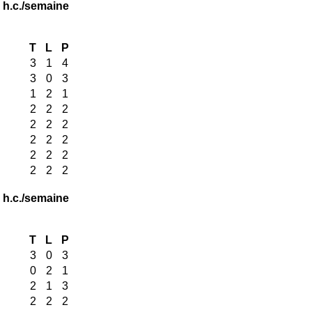
 h.c./semaine
T
L
P
3
1
4
3
0
3
1
2
1
2
2
2
2
2
2
2
2
2
2
2
2
2
2
2
 h.c./semaine
T
L
P
3
0
3
0
2
1
2
1
3
2
2
2